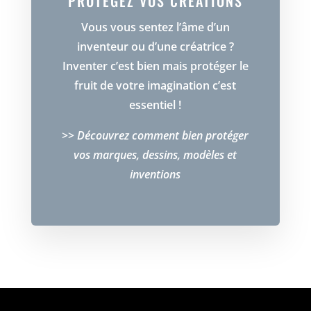
PROTÉGEZ VOS CRÉATIONS
Vous vous sentez l’âme d’un
inventeur ou d’une créatrice ?
Inventer c’est bien mais protéger le
fruit de votre imagination c’est
essentiel !
>>
Découvrez comment bien protéger
vos marques, dessins, modèles et
inventions